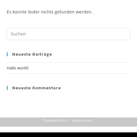
Es konnte leider nichts gefunden werden.
Pre
Es
to
clo
Neueste Beiträge
the
Hello world!
sea
pan
Neueste Kommentare
Datenschutz
Impressum