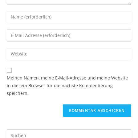
Gib
deinen
Namen
Gib
oder
deine
Benutzernamen
E-
Gib
zum
Mail-
deine
Kommentieren
Adresse
Website-
ein
zum
URL
Meinen Namen, meine E-Mail-Adresse und meine Website
Kommentieren
ein
in diesem Browser für die nächste Kommentierung
ein
(optional)
speichern.
Pre