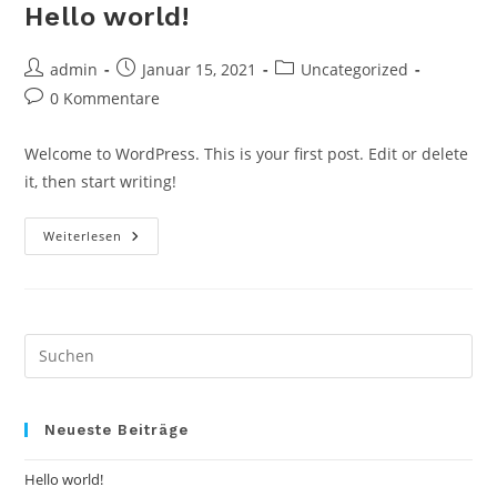
Hello world!
Beitrags-
Beitrag
Beitrags-
admin
Januar 15, 2021
Uncategorized
Autor:
veröffentlicht:
Kategorie:
Beitrags-
0 Kommentare
Kommentare:
Welcome to WordPress. This is your first post. Edit or delete
it, then start writing!
Hello
Weiterlesen
World!
Pre
Es
to
clo
Neueste Beiträge
the
Hello world!
sea